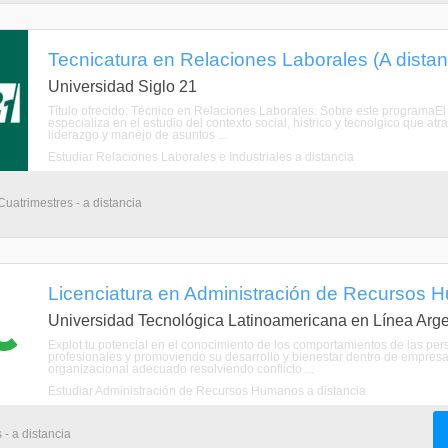
Tecnicatura en Relaciones Laborales (A distan
Universidad Siglo 21
Título ofrecido: Técnico en Relaciones Laborales. Sobre este programaEl
especializa en el estudio del contexto social, histrico y tecnolgico que 
liderazgo y manejo de asuntos ...
Estudiar Relaciones Laborales e Industriales a distancia
Cuatrimestres - a distancia
Licenciatura en Administración de Recursos H
Universidad Tecnológica Latinoamericana en Línea Arge
Explot tu potencial en el conocimiento de los comportamientos de las pe
profesionales y promoviendo su desarrollo y bienestar dentro de empresa
organizacional adecuado resolviendo conflicto ...
Estudiar Administración de Recursos Humanos a distancia
 - a distancia