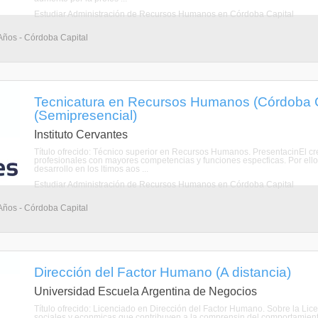
Estudiar Administración de Recursos Humanos en Córdoba Capital
 Años - Córdoba Capital
Tecnicatura en Recursos Humanos (Córdoba C
(Semipresencial)
Instituto Cervantes
Título ofrecido: Técnico superior en Recursos Humanos. PresentacinEl cr
profesionales con mayores competencias y funciones especficas. Por ello
desarrollo en los ltimos aos ...
Estudiar Administración de Recursos Humanos en Córdoba Capital
 Años - Córdoba Capital
Dirección del Factor Humano (A distancia)
Universidad Escuela Argentina de Negocios
Título ofrecido: Licenciado en Dirección del Factor Humano. Sobre la Li
sociales y econmicas que contribuyen a la comprensin del comportamient