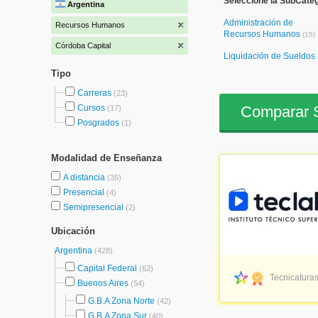
Seleccione la SubCate
Argentina
Administración de
Recursos Humanos
Recursos Humanos
(15)
Córdoba Capital
Liquidación de Sueldos
Tipo
Carreras
(23)
Comparar S
Cursos
(17)
Posgrados
(1)
Modalidad de Enseñanza
A distancia
(35)
Presencial
(4)
Semipresencial
(2)
Ubicación
Argentina
(428)
Capital Federal
(62)
Tecnicaturas
Buenos Aires
(54)
G.B.A Zona Norte
(42)
G.B.A Zona Sur
(40)