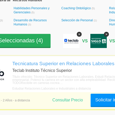
goría de "Recursos Humanos"
Habilidades Personales y
Coaching Ontológico
Rel
(5)
Gerenciales
Indu
(5)
Desarrollo de Recursos
Selección de Personal
Dir
(3)
(1)
Humanos
Hu
(3)
×
×
eleccionadas (
4
)
VS
V
Tecnicatura Superior en Relaciones Laborales 
Teclab Instituto Técnico Superior
Título ofrecido: Técnico Superior en Relaciones Laborales. Estudi Relac
empresarial. Potenci tu carrera en un sector con alta empleabilidad. R
TODORecibite en carreras cocrea ...
Estudiar Relaciones Laborales e Industriales a distancia
Solicitar
Consultar Precio
 - 2 Años - a distancia