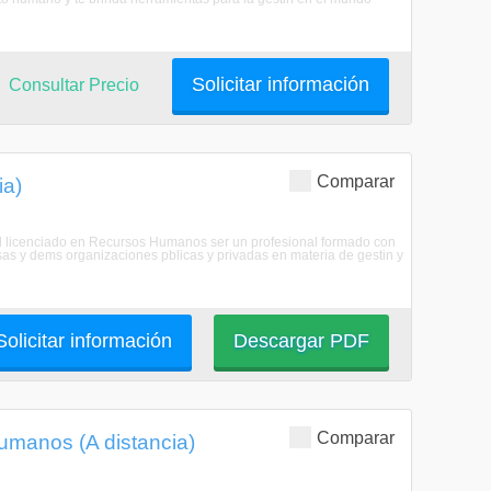
Solicitar información
Consultar Precio
Comparar
ia)
El licenciado en Recursos Humanos ser un profesional formado con
sas y dems organizaciones pblicas y privadas en materia de gestin y
Solicitar información
Descargar PDF
Comparar
umanos (A distancia)