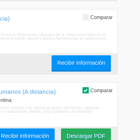
Comparar
cia)
 Tcnico en Relaciones Laborales de la Universidad Siglo 21 se
atraviesa el mundo laboral y domina herramientas de comunicacin,
Recibir información
Comparar
umanos (A distancia)
ntina
rsonas, estando a la cabeza de grupos de trabajo, captando
s e instituciones.Tambin, podrs gestionar un ambiente
Recibir información
Descargar PDF