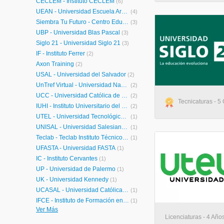
CECLEM - Instituto CECLEM
(6)
UEAN - Universidad Escuela Argentina de Negocios
(4)
Siembra Tu Futuro - Centro Educativo Siembra Tu Futuro Laboral
(3)
UBP - Universidad Blas Pascal
(3)
Siglo 21 - Universidad Siglo 21
(3)
IF - Instituto Ferrer
(2)
Axon Training
(2)
USAL - Universidad del Salvador
(2)
UnTref Virtual - Universidad Nacional Tres de Febrero Virtual
(2)
UCC - Universidad Católica de Córdoba
(2)
Tecnicaturas - 5 
IUHI - Instituto Universitario del Hospital Italiano
(2)
UTEL - Universidad Tecnológica Latinoamericana en Línea Argentina
(1)
UNISAL - Universidad Salesiana Argentina
(1)
Teclab - Teclab Instituto Técnico Superior
(1)
UFASTA - Universidad FASTA
(1)
IC - Instituto Cervantes
(1)
UP - Universidad de Palermo
(1)
UK - Universidad Kennedy
(1)
UCASAL - Universidad Católica de Salta
(1)
IFCE - Instituto de Formación en Ciencias Empresariales
(1)
Ver Más
CAECE - Universidad CAECE
(1)
Licenciaturas - 4 Años