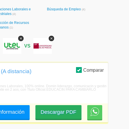
aciones Laborales e
Búsqueda de Empleo
(4)
striales
(4)
ección de Recursos
manos
(1)
×
×
S
VS
Comparar
(A distancia)
iones Laborales, 100% online. Domin liderazgo, comunicacin y gestin
ecibite en 2 aos, con Ttulo Oficial.EDUCACIN PARA CAMBIARLO
 información
Descargar PDF