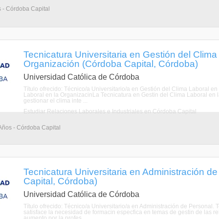
s - Córdoba Capital
Tecnicatura Universitaria en Gestión del Clima
Organización (Córdoba Capital, Córdoba)
Universidad Católica de Córdoba
Título ofrecido: Técnico/a Universitario/a en Gestión del Clima Laboral en
Laboral en la OrganizacinLa Tecnicatura en Gestin del Clima Laboral en 
gestionar el clima inte ...
Estudiar Relaciones Laborales e Industriales en Córdoba Capital
 Años - Córdoba Capital
Tecnicatura Universitaria en Administración d
Capital, Córdoba)
Universidad Católica de Córdoba
Título ofrecido: Técnico/a Universitario/a en Administración de Personal.
satisface la necesidad de formacin especfica en temas de gestin de las r
aumento por la profes ...