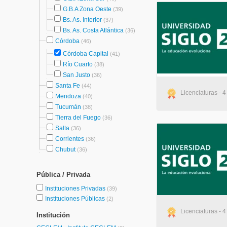
G.B.A Zona Oeste
(39)
Bs. As. Interior
(37)
Bs. As. Costa Atlántica
(36)
Córdoba
(46)
Córdoba Capital
(41)
Río Cuarto
(38)
San Justo
(36)
Santa Fe
(44)
Licenciaturas - 
Mendoza
(40)
Tucumán
(38)
Tierra del Fuego
(36)
Salta
(36)
Corrientes
(36)
Chubut
(36)
Pública / Privada
Instituciones Privadas
(39)
Instituciones Públicas
(2)
Licenciaturas - 4
Institución