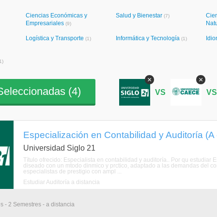
Ciencias Económicas y
Salud y Bienestar
Cien
(7)
Empresariales
Nat
(9)
Logística y Transporte
Informática y Tecnología
Idi
(1)
(1)
1)
×
×
eleccionadas (
4
)
VS
V
Especialización en Contabilidad y Auditoría (A 
Universidad Siglo 21
Título ofrecido: Especialista en contabilidad y auditoría.. Por qu estudia
diseado con un mtodo dinmico y prctico, adaptado a las demandas del co
especialistas de prestigio con ampl ...
Estudiar Auditoría a distancia
s - 2 Semestres - a distancia