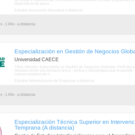
de disear e implementar innovaciones educativasFormular propuestas inno
dispositivos de apren ...
Estudiar Innovación Educativa a distancia
 - 1 Año - a distancia
Especialización en Gestión de Negocios Global
Universidad CAECE
Título ofrecido: Especialista en Gestión de Negocios Globales. Perfil de
Globales tendr una formacin terica - prctica y metodolgica que le permitir
nuevos modelos de n ...
Estudiar Administración de Empresas a distancia
 - 1 Año - a distancia
Especialización Técnica Superior en Intervenc
Temprana (A distancia)