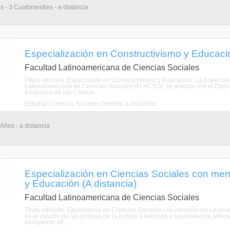
 - 3 Cuatrimestres - a distancia
Especialización en Constructivismo y Educació
Facultad Latinoamericana de Ciencias Sociales
Título ofrecido: Especialista en Constructivismo y Educación. La Especial
Latinoamericana de Ciencias Sociales (FLACSO), se articula con el Dipl
Enseanza de las Ciencia ...
Estudiar Ciencias Sociales General a distancia
 Años - a distancia
Especialización en Ciencias Sociales con menc
y Educación (A distancia)
Facultad Latinoamericana de Ciencias Sociales
Título ofrecido: Especialista en Ciencias Sociales con mención en Lectura
es el estudio de las prcticas de la lectura y escritura y su enseanza, of
incluyendo all ...