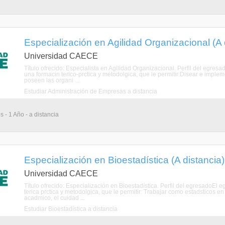
Especialización en Agilidad Organizacional (A 
Universidad CAECE
Título ofrecido: Especialista en Agilidad Organizacional. Perfil del egres
una formacin terico-prctica y metodolgica, que le permitir:Disear e impl
poseen las organi ...
Estudiar Administración de Empresas a distancia
 - 1 Año - a distancia
Especialización en Bioestadística (A distancia)
Universidad CAECE
Título ofrecido: Especialización en Bioestadística. Perfil del egresadoEl
terica prctica y metodolgica, que le permitir: Trabajar como estadsticos en
acadmico, el cuidad ...
Estudiar Bioestadística a distancia