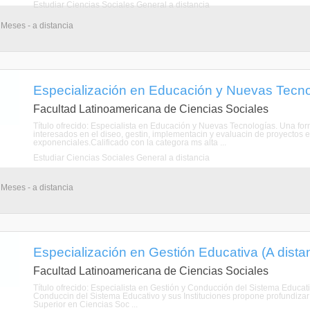
Estudiar Ciencias Sociales General a distancia
 Meses - a distancia
Especialización en Educación y Nuevas Tecnol
Facultad Latinoamericana de Ciencias Sociales
Título ofrecido: Especialista en Educación y Nuevas Tecnologías. Una fo
interesados en el diseo, gestin, implementacin y evaluacin de proyectos 
exponenciales.Calificado con la categora ms alta ...
Estudiar Ciencias Sociales General a distancia
 Meses - a distancia
Especialización en Gestión Educativa (A dista
Facultad Latinoamericana de Ciencias Sociales
Título ofrecido: Especialista en Gestión y Conducción del Sistema Educati
Conduccin del Sistema Educativo y sus Instituciones propone profundizar
Superior en Ciencias Soc ...