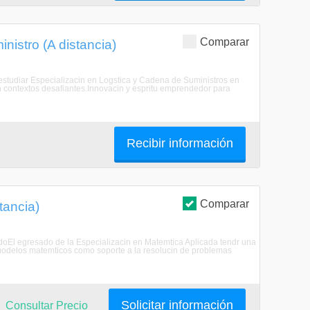
Comparar
nistro (A distancia)
u estudiar Especializacin en Logstica y Cadena de Suministros en
 contextos desafiantes.Innovacin y espritu emprendedor para
Recibir información
Comparar
tancia)
sadoEl egresado de la Especializacin en Matemtica Aplicada tendr una
ar modelos matemticos como soporte a la resolucin de problemas
Solicitar información
Consultar Precio