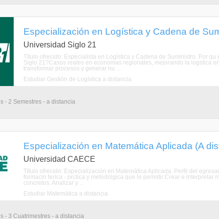
Especialización en Logística y Cadena de Sumi
Universidad Siglo 21
Título ofrecido: Especialista en Logística y Cadena de Suministro. Por q
Siglo 21?Casos reales en economas regionales, mejorando la logstica en
transformar procesos y generar nu ...
Estudiar Gestión de Logística a distancia
s - 2 Semestres - a distancia
Especialización en Matemática Aplicada (A dis
Universidad CAECE
Título ofrecido: Especialización en Matemática Aplicada. Perfil del egre
formacin terica - prctica y metodolgica que le permitir:Crear e interpret
concretos. Analizar y ...
Estudiar Matemática a distancia
 - 3 Cuatrimestres - a distancia