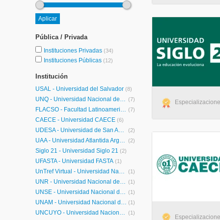
Pública / Privada
Instituciones Privadas
(34)
Instituciones Públicas
(12)
Institución
USAL - Universidad del Salvador
(8)
UNQ - Universidad Nacional de Quilmes Posgrados
(7)
Especializacione
FLACSO - Facultad Latinoamericana de Ciencias Sociales
(7)
CAECE - Universidad CAECE
(6)
UDESA - Universidad de San Andrés
(2)
UAA - Universidad Atlantida Argentina
(2)
Siglo 21 - Universidad Siglo 21
(2)
UFASTA - Universidad FASTA
(1)
UnTref Virtual - Universidad Nacional Tres de Febrero Virtual
(1)
UNR - Universidad Nacional de Rosario
(1)
UNSE - Universidad Nacional de Santiago del Estero
(1)
UNAM - Universidad Nacional de Misiones
(1)
UNCUYO - Universidad Nacional de Cuyo
(1)
Especializaciones