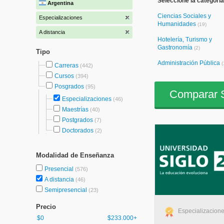
Seleccione la categoría
Argentina
Ciencias Sociales y
Especializaciones
Humanidades
(19)
A distancia
Hotelería, Turismo y
Gastronomía
(2)
Tipo
Administración Pública
(
Carreras
(442)
Cursos
(394)
Posgrados
(95)
Comparar S
Especializaciones
(46)
Maestrías
(40)
Postgrados
(7)
Doctorados
(2)
Modalidad de Enseñanza
Presencial
(576)
A distancia
(46)
Semipresencial
(23)
Precio
Especializacione
$0
$233.000+