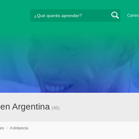
Carrer
 en Argentina
(46)
nes
/
A distancia