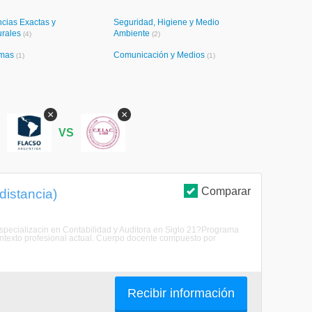
cias Exactas y
Seguridad, Higiene y Medio
urales
Ambiente
(4)
(2)
omas
Comunicación y Medios
(1)
(1)
×
×
S
VS
Comparar
distancia)
r Especializacin en Contabilidad y Auditora en Siglo 21?Programa
ntexto profesional actual. Cuerpo docente compuesto por
Recibir información